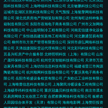
阳科技有限公司
上海哗镭科技有限公司
北京敏鹏科技公司公司
运城市盐湖区京凯科技有限公司
天气预报
上海魁擎网络科技有
限公司
湖北优房房地产营销策划有限公司
沧州海旺达特种集装
箱制造有限公司
东阳市蓓旭电子商务有限公司
广州市义加网络
科技有限公司
中山益明制冷工程有限公司
河南宏信捷净化设备
有限公司
广东恒德昌建筑装饰工程有限公司
河北鹏通贸易有限
公司
柳州市玖方资产管理有限责任公司
深圳市鼎弘网络科技有
限公司
天津战捷国际货运代理有限公司
河北彩玛科技有限公司
莒县兴旺房产中介服务部
北铧照明科技（上海）有限公司
山东
广晟环保科技有限公司
杭州空灵智能科技有限公司
天津市万意
达家具有限公司
上海叻恒信息科技有限公司
福建省晋江市闽源
陶瓷有限公司
杭州顺网科技股份有限公司
宁夏沃美电子商务有
限公司
岳阳市裕盛设备租赁有限公司
广东欧亿工业科技有限公
司
上海唯蕾信息科技有限公司
上海聚民冷暖设备工程有限公司
上海硕亭祎科技有限公司
重庆冠鑫贝科技有限公司
南京市溧水
区易房网络文化创意工作室
合肥察豚网络科技有限公司
板桥农
人田园综合体开发（天津）有限公司
海南电影网
上海赞巨投资