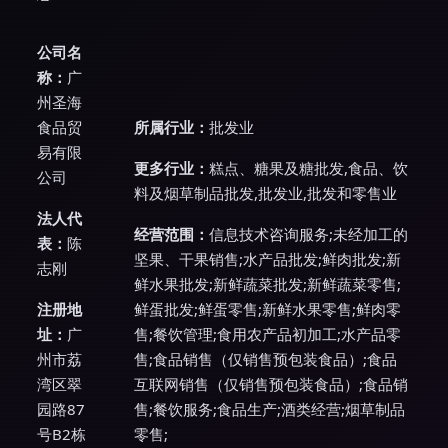
公司名
称：
广
州圣海
食品贸
所属行业：
批发业
易有限
更多行业：
糕点、糖果及糖批发,食品、饮
公司
料及烟草制品批发,批发业,批发和零售业
法人代
经营范围：
信息技术咨询服务;未经加工的
表：
陈
坚果、干果销售;水产品批发;鲜肉批发;新
志刚
鲜水果批发;新鲜蔬菜批发;新鲜蔬菜零售;
注册地
鲜蛋批发;鲜蛋零售;新鲜水果零售;鲜肉零
址：
广
售;餐饮管理;食用农产品初加工;水产品零
州市荔
售;食品销售（仅销售预包装食品）;食品
湾区翠
互联网销售（仅销售预包装食品）;食品销
园路87
售;餐饮服务;食品生产;酒类经营;烟草制品
号B2栋
零售;